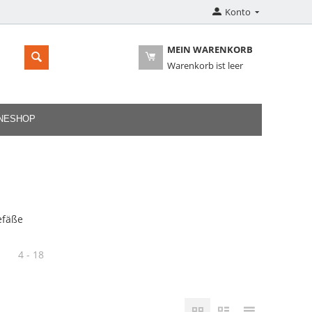
Konto
MEIN WARENKORB
Warenkorb ist leer
INESHOP
efäße
→
4 - 18