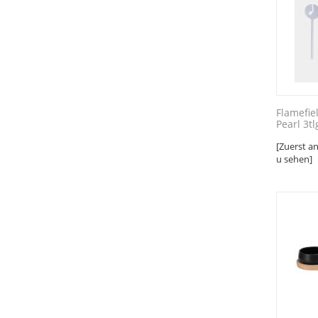
Flamefie
Pearl 3tl
[Zuerst a
u sehen]