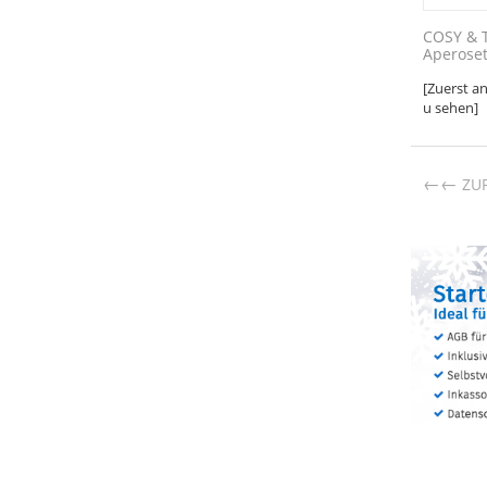
COSY & 
Aperoset
[Zuerst a
u sehen]
←
ZU