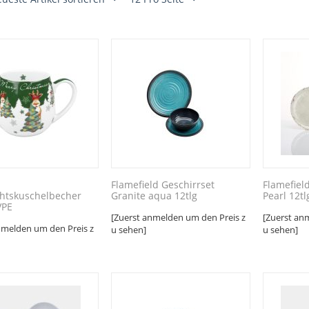
Flamefield Geschirrset
Flamefiel
htskuschelbecher
Granite aqua 12tlg
Pearl 12tl
VPE
[Zuerst anmelden um den Preis z
[Zuerst an
nmelden um den Preis z
u sehen]
u sehen]