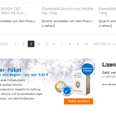
TRENDY C&T
Flamefield Geschirrset Pebble
Flamefiel
 Bites H3,5cm ...
Sky 12tlg
12tlg
nmelden um den Preis z
[Zuerst anmelden um den Preis z
[Zuerst an
u sehen]
u sehen]
RÜCK
1
2
3
4
5
6
7
8
9
10
WEITER