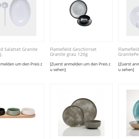
ld Salatset Granite
Flamefield Geschirrset
Flamefiel
g.
Granite grau 12tlg
GranitePe
nmelden um den Preis z
[Zuerst anmelden um den Preis z
[Zuerst an
u sehen]
u sehen]