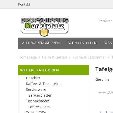
Kontakt
ALLE WARENGRUPPEN
SCHNITTSTELLEN
WAS 
Homepage
/
Heim & Garten
/
Küche & Esszimmer
/
T
Tafelg
WEITERE KATEGORIEN
Geschirr
Geschirr
Kaffee- & Teeservices
Servierware
←
ZU
Servierplatten
Tischbestecke
Besteck-Sets
Trinkgefäße
Nach ne