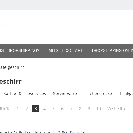
IST DROPSHIPPING?
MITGLIEDSCHAFT
DROPSHIPPING ONL
afelgeschirr
eschirr
Kaffee- & Teeservices
Servierware
Tischbestecke
Trinkg
RÜCK
1
2
3
4
5
6
7
8
9
10
WEITER
ueste Artikel sortieren
12 Pro Seite