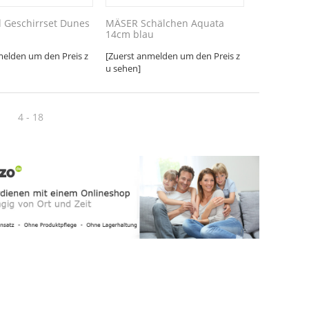
d Geschirrset Dunes
MÄSER Schälchen Aquata
14cm blau
melden um den Preis z
[Zuerst anmelden um den Preis z
u sehen]
→
4 - 18