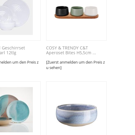
d Geschirrset
COSY & TRENDY C&T
arl 12tlg
Aperoset Bites H5,5cm ...
melden um den Preis z
[Zuerst anmelden um den Preis z
u sehen]