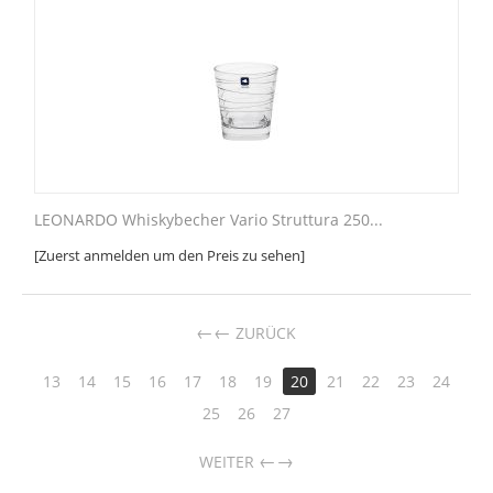
LEONARDO Whiskybecher Vario Struttura 250...
[Zuerst anmelden um den Preis zu sehen]
←
ZURÜCK
13
14
15
16
17
18
19
20
21
22
23
24
25
26
27
→
WEITER