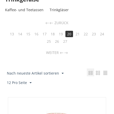
Kaffee- und Teetassen
Trinkgläser
←
ZURÜCK
13
14
15
16
17
18
19
20
21
22
23
24
25
26
27
→
WEITER
Nach neueste Artikel sortieren
12 Pro Seite