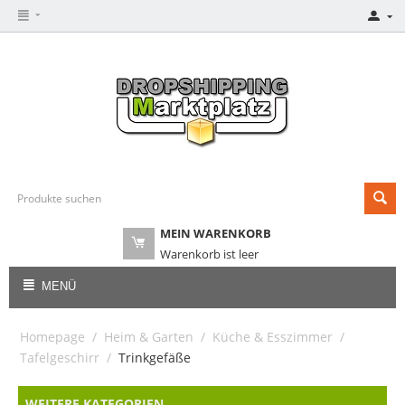
MEIN WARENKORB
Warenkorb ist leer
MENÜ
Homepage
/
Heim & Garten
/
Küche & Esszimmer
/
Tafelgeschirr
/
Trinkgefäße
WEITERE KATEGORIEN