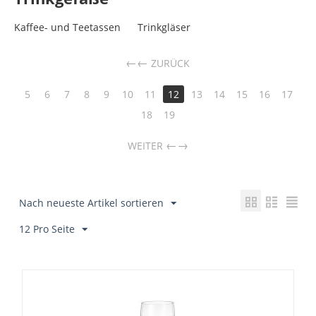
Kaffee- und Teetassen
Trinkgläser
←
ZURÜCK
5
6
7
8
9
10
11
12
13
14
15
16
17
18
19
→
WEITER
Nach neueste Artikel sortieren
12 Pro Seite