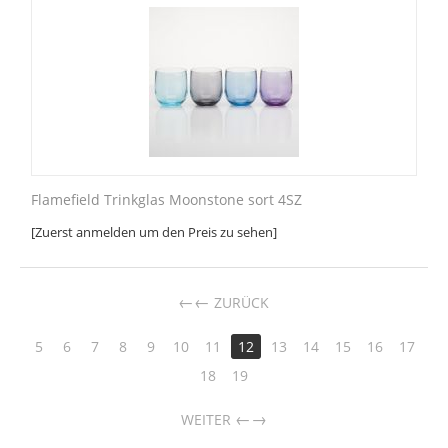
Flamefield Trinkglas Moonstone sort 4SZ
[Zuerst anmelden um den Preis zu sehen]
←
ZURÜCK
5
6
7
8
9
10
11
12
13
14
15
16
17
18
19
→
WEITER