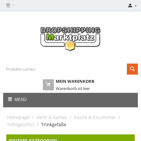
MEIN WARENKORB
Warenkorb ist leer
MENÜ
Homepage
/
Heim & Garten
/
Küche & Esszimmer
/
Tafelgeschirr
/
Trinkgefäße
WEITERE KATEGORIEN