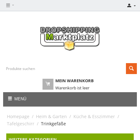
MEIN WARENKORB
Warenkorb ist leer
MENÜ
Homepage
/
Heim & Garten
/
Küche & Esszimmer
/
Tafelgeschirr
/
Trinkgefäße
WEITERE KATEGORIEN