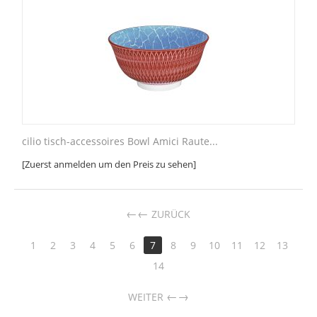
cilio tisch-accessoires Bowl Amici Raute...
[Zuerst anmelden um den Preis zu sehen]
←
ZURÜCK
1
2
3
4
5
6
7
8
9
10
11
12
13
14
→
WEITER