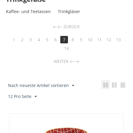
Kaffee- und Teetassen
Trinkgläser
←
ZURÜCK
1
2
3
4
5
6
7
8
9
10
11
12
13
14
→
WEITER
Nach neueste Artikel sortieren
12 Pro Seite