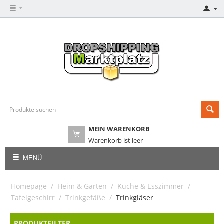
MEIN WARENKORB
Warenkorb ist leer
MENÜ
Homepage
/
Heim & Garten
/
Küche & Esszimmer
/
Tafelgeschirr
/
Trinkgefäße
/
Trinkgläser
PRODUKTFILTER