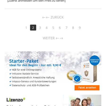
[Zuerst anmelden um den Preis zu sehen]
←
ZURÜCK
1
2
3
4
5
6
7
8
9
→
WEITER