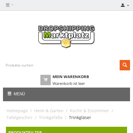
MEIN WARENKORB
Warenkorb ist leer
MENÜ
Homepage
/
Heim & Garten
/
Küche & Esszimmer
/
Tafelgeschirr
/
Trinkgefäße
/
Trinkgläser
PRODUKTFILTER