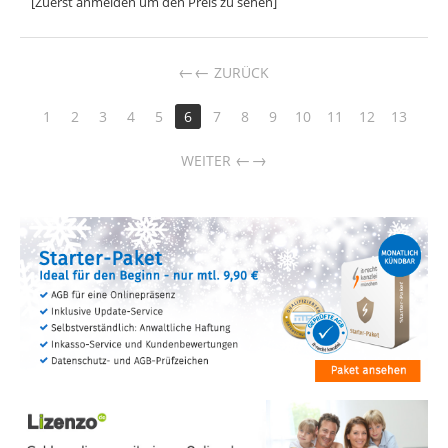
[Zuerst anmelden um den Preis zu sehen]
←
ZURÜCK
1
2
3
4
5
6
7
8
9
10
11
12
13
→
WEITER