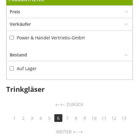
Preis
Verkäufer
Power & Handel Vertriebs-GmbH
Bestand
Auf Lager
Trinkgläser
←
ZURÜCK
1
2
3
4
5
6
7
8
9
10
11
12
13
→
WEITER