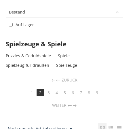
Bestand
Auf Lager
Spielzeuge & Spiele
Puzzles & Geduldspiele
Spiele
Spielzeug für draußen
Spielzeuge
←
ZURÜCK
1
2
3
4
5
6
7
8
9
→
WEITER
Nach neueste Artikel sortieren