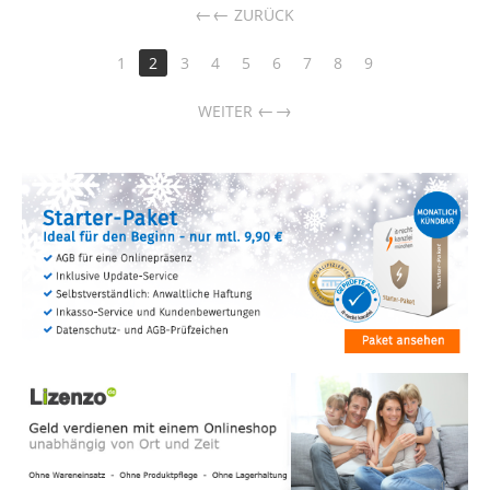
←
ZURÜCK
1
2
3
4
5
6
7
8
9
→
WEITER