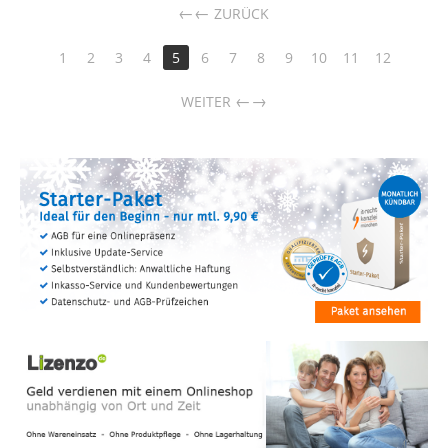
←
ZURÜCK
1
2
3
4
5
6
7
8
9
10
11
12
→
WEITER