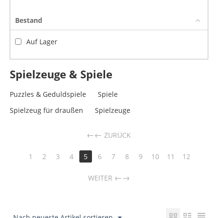
Bestand
Auf Lager
Spielzeuge & Spiele
Puzzles & Geduldspiele
Spiele
Spielzeug für draußen
Spielzeuge
←
ZURÜCK
1
2
3
4
5
6
7
8
9
10
11
12
→
WEITER
Nach neueste Artikel sortieren