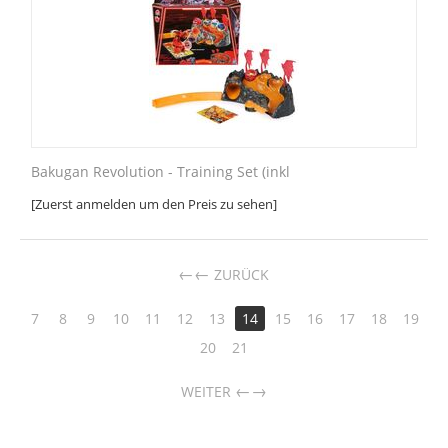
Bakugan Revolution - Training Set (inkl
[Zuerst anmelden um den Preis zu sehen]
←
ZURÜCK
7
8
9
10
11
12
13
14
15
16
17
18
19
20
21
→
WEITER