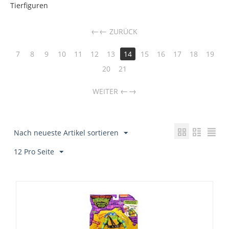
Tierfiguren
←
ZURÜCK
7
8
9
10
11
12
13
14
15
16
17
18
19
20
21
→
WEITER
Nach neueste Artikel sortieren
12 Pro Seite