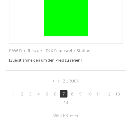
PAW Fire Rescue - DLX Feuerwehr Station
[Zuerst anmelden um den Preis zu sehen]
←
ZURÜCK
1
2
3
4
5
6
7
8
9
10
11
12
13
14
→
WEITER