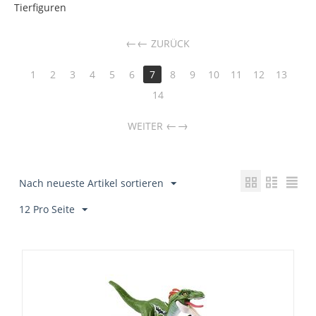
Tierfiguren
←
ZURÜCK
1
2
3
4
5
6
7
8
9
10
11
12
13
14
→
WEITER
Nach neueste Artikel sortieren
12 Pro Seite