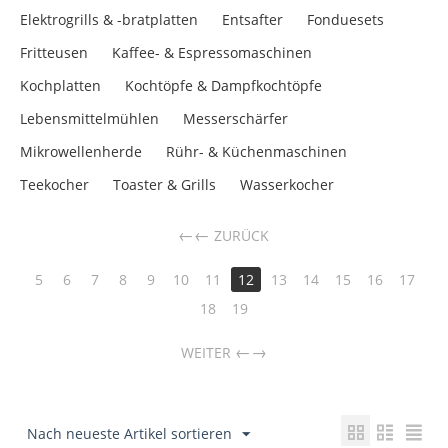
Elektrogrills & -bratplatten
Entsafter
Fonduesets
Fritteusen
Kaffee- & Espressomaschinen
Kochplatten
Kochtöpfe & Dampfkochtöpfe
Lebensmittelmühlen
Messerschärfer
Mikrowellenherde
Rühr- & Küchenmaschinen
Teekocher
Toaster & Grills
Wasserkocher
←
ZURÜCK
5
6
7
8
9
10
11
12
13
14
15
16
17
18
19
→
WEITER
Nach neueste Artikel sortieren