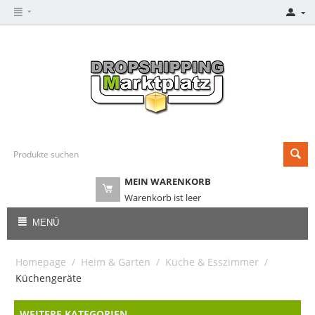
MEIN WARENKORB
Warenkorb ist leer
MENÜ
Homepage
/
Heim & Garten
/
Küche & Esszimmer
/
Küchengeräte
WEITERE KATEGORIEN