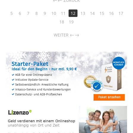
←
ZURÜCK
5
6
7
8
9
10
11
12
13
14
15
16
17
18
19
→
WEITER