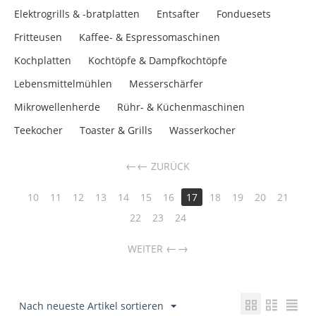
Elektrogrills & -bratplatten
Entsafter
Fonduesets
Fritteusen
Kaffee- & Espressomaschinen
Kochplatten
Kochtöpfe & Dampfkochtöpfe
Lebensmittelmühlen
Messerschärfer
Mikrowellenherde
Rühr- & Küchenmaschinen
Teekocher
Toaster & Grills
Wasserkocher
←
ZURÜCK
10
11
12
13
14
15
16
17
18
19
20
21
22
23
24
→
WEITER
Nach neueste Artikel sortieren