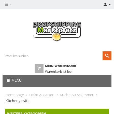
MEIN WARENKORB
Warenkorb ist leer
MENÜ
Homepage
/
Heim & Garten
/
Küche & Esszimmer
/
Küchengeräte
WEITERE KATEGORIEN